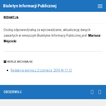
Biuletyn Informacji Publicznej
Skip to content
REDAKCJA
Osobą odpowiedzialną za wprowadzanie, aktualizację danych
zawartych w niniejszym Biuletynie Informacji Publicznej jest:
Mariusz
Wójcicki
WERSJE ARCHIWALNE:
Redakcja wersja z 2 czerwca, 2014 @ 11:12
OBSERWUJ: