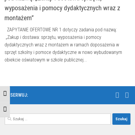
wyposażenia i pomocy dydaktycznych wraz z
montażem”
ZAPYTANIE OFERTOWE NR 1 dotyczy zadania pod nazwą:
„Zakup i dostawa: sprzętu, wyposażenia i pomocy
dydaktycznych wraz z montażem w ramach doposażenia w
sprzęt szkolny i pomoce dydaktyczne w nowo wybudowanym
obiekcie oświatowym w szkole publicznej...
OBSERWUJ:
Przełącz wysoki kontrast
Zmień rozmiar czcionek
Szukaj: